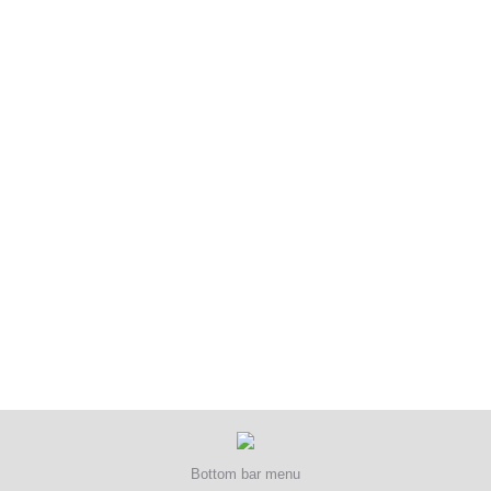
Bottom bar menu