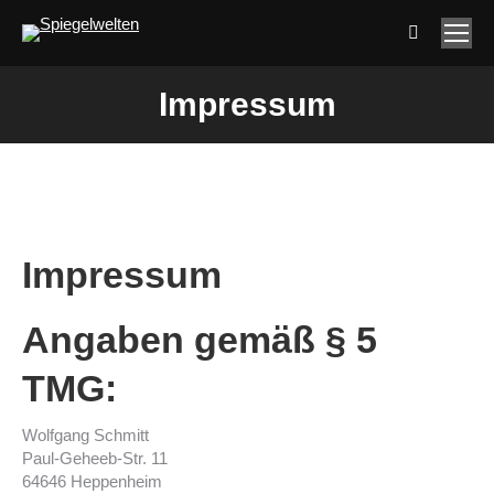
Search:
Impressum
Sie befinden sich hier:
Impressum
Angaben gemäß § 5
TMG:
Wolfgang Schmitt
Paul-Geheeb-Str. 11
64646 Heppenheim