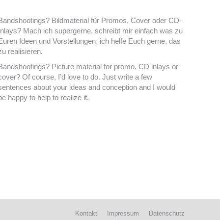
Bandshootings? Bildmaterial für Promos, Cover oder CD-
Inlays? Mach ich supergerne, schreibt mir einfach was zu
Euren Ideen und Vorstellungen, ich helfe Euch gerne, das
zu realisieren.
Bandshootings? Picture material for promo, CD inlays or
cover? Of course, I’d love to do. Just write a few
sentences about your ideas and conception and I would
be happy to help to realize it.
Kontakt
Impressum
Datenschutz