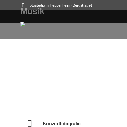
Fotostudio in Heppenheim (Bergstraße)
Musik
Sie befinden sich hier:
Eivør
Euzen
11 Bilder
9 Bilder
Konzertfotografie