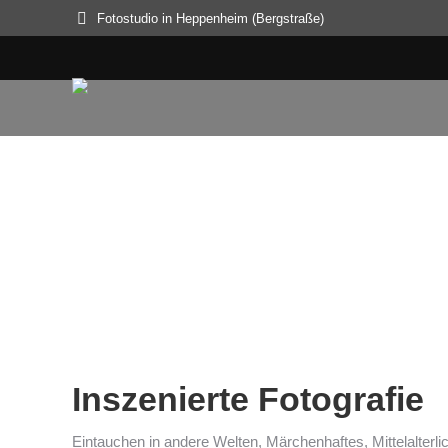
Fotostudio in Heppenheim (Bergstraße)
Sie befinden sich hier:
58 Bilder
Inszenierte Fotografie
Eintauchen in andere Welten, Märchenhaftes, Mittelalterli