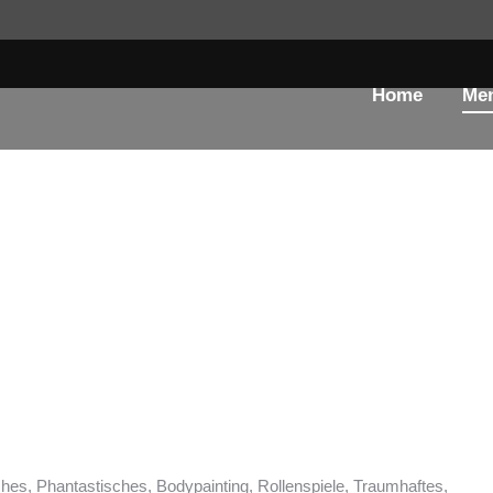
Home
Me
Portraits
Bei natürlichen und emotionalen Portraits geht es mir darum, 
möglichst echt und authentisch zu zeigen. Ob romantisch verträ
mitten aus dem Leben – Du und Deine Wünsche stehen immer i
Wenn Du Dich gerne einmal ganz anders sehen möchtest oder in
einfach mal bei „Inszenierte Fotografie“ nach.
ches, Phantastisches, Bodypainting, Rollenspiele, Traumhaftes,