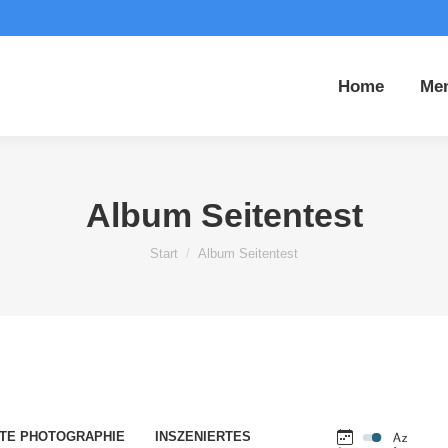
Home
Me
Album Seitentest
Sie befinden sich hier:
Start
Album Seitentest
RTE PHOTOGRAPHIE
INSZENIERTES