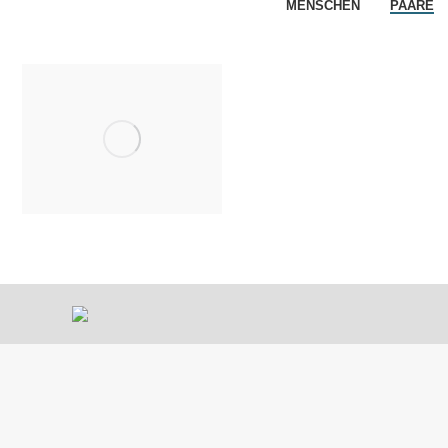
MENSCHEN
PAARE
Paare
Menschen
,
Paare
Von
Wolfgang
24. Januar 2018
Kommentar
hinterlassen
31 Bilder