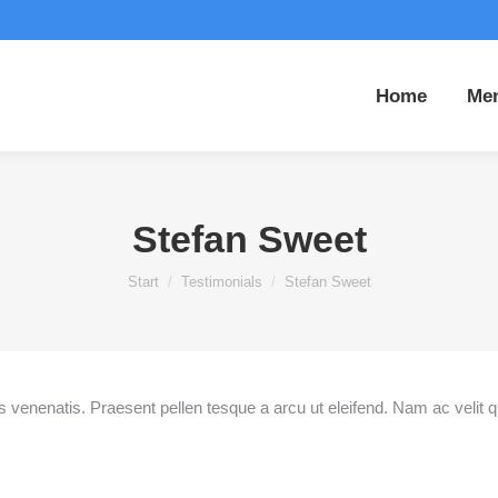
Home
Me
Stefan Sweet
Sie befinden sich hier:
Start
Testimonials
Stefan Sweet
s venenatis. Praesent pellen tesque a arcu ut eleifend. Nam ac velit q